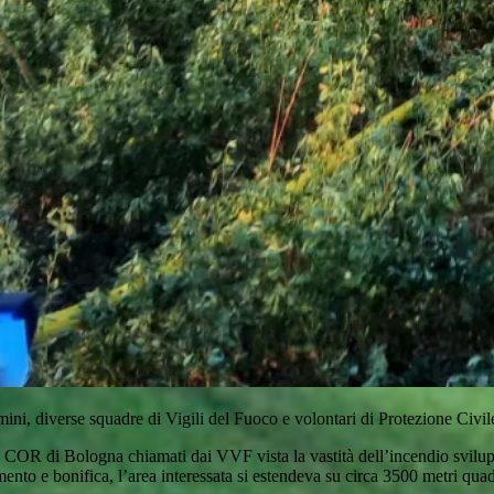
ini, diverse squadre di Vigili del Fuoco e volontari di Protezione Civile
va COR di Bologna chiamati dai VVF vista la vastità dell’incendio svilu
mento e bonifica, l’area interessata si estendeva su circa 3500 metri qu