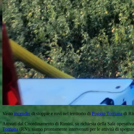
Vasto
incendio
di stoppie e rovi nel territorio di
Poggio Torriana
di Rim
Attivati dal Coordinamento di Rimini, su richiesta della Sala operati
Torriana
(RN), siamo prontamente intervenuti per le attività di spegni