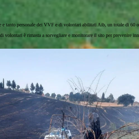
e tanto personale dei VVF e di volontari abilitati Aib, un totale di 60 op
 volontari è rimasta a sorvegliare e monitorare il sito per prevenire inn