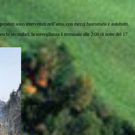
eratori sono intervenuti nell’area, con mezzi fuoristrada e autobotti.
eschi secondari, la sorveglianza è terminata alle 2:00 di notte del 17