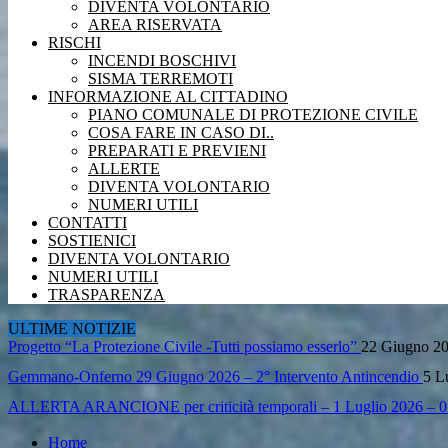
DIVENTA VOLONTARIO
AREA RISERVATA
RISCHI
INCENDI BOSCHIVI
SISMA TERREMOTI
INFORMAZIONE AL CITTADINO
PIANO COMUNALE DI PROTEZIONE CIVILE
COSA FARE IN CASO DI..
PREPARATI E PREVIENI
ALLERTE
DIVENTA VOLONTARIO
NUMERI UTILI
CONTATTI
SOSTIENICI
Saludecio 26 Giugno 2026 – Il 1° intervento Antincendio di questa st
DIVENTA VOLONTARIO
NUMERI UTILI
Campagna Antincendio Boschivo 2026.
22 Giugno 2026
TRASPARENZA
Progetto “La Protezione Civile -Tutti possiamo esserlo”
22 Giugno 2
ULTIME NOTIZIE
Gemmano-Onferno 29 Giugno 2026 – 2° Intervento Antincendio
5 L
ALLERTA ARANCIONE per criticità temporali – 1 Luglio 2026 – 0
Saludecio 26 Giugno 2026 – Il 1° intervento Antincendio di questa st
Campagna Antincendio Boschivo 2026.
22 Giugno 2026
Home