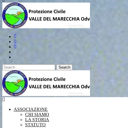
Search
for:
Protezione Civile VALLE DEL MARECCHIA Odv
La PROTEZIONE CIVILE siamo tutti noi. Entra anche tu nel m
ASSOCIAZIONE
CHI SIAMO
LA STORIA
STATUTO