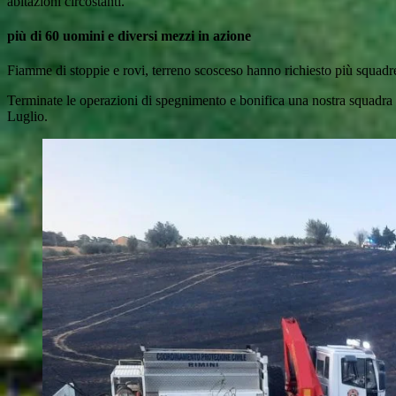
abitazioni circostanti.
più di 60 uomini e diversi mezzi in azione
Fiamme di stoppie e rovi, terreno scosceso hanno richiesto più squadre 
Terminate le operazioni di spegnimento e bonifica una nostra squadra di
Luglio.