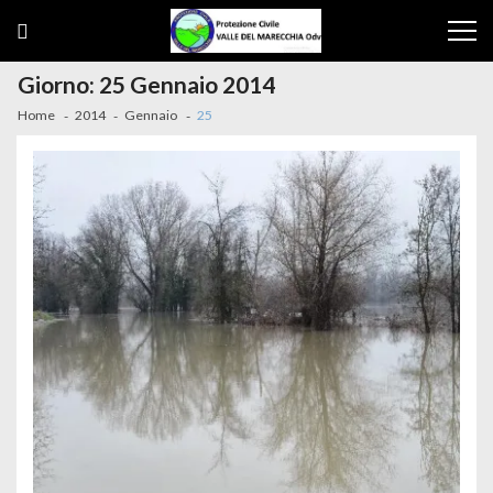
Skip
Skip
to
to
navigation
content
Giorno:
25 Gennaio 2014
Home
2014
Gennaio
25