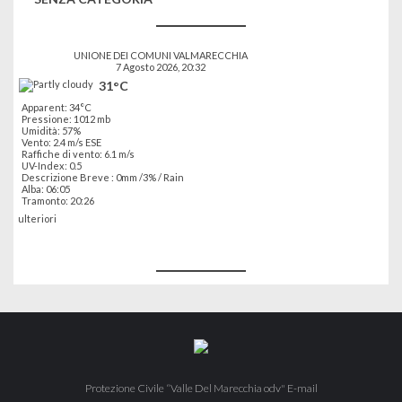
UNIONE DEI COMUNI VALMARECCHIA
7 Agosto 2026, 20:32
31°C
Apparent: 34°C
Pressione: 1012 mb
Umidità: 57%
Vento: 2.4 m/s ESE
Raffiche di vento: 6.1 m/s
UV-Index: 0.5
Descrizione Breve :
0mm
/
3%
/
Rain
Alba: 06:05
Tramonto: 20:26
ulteriori
Protezione Civile “Valle Del Marecchia odv" E-mail