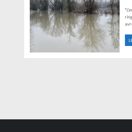
Saludecio 26 Giugno 2026 – Il 1° in
"L'
rin
avr
L