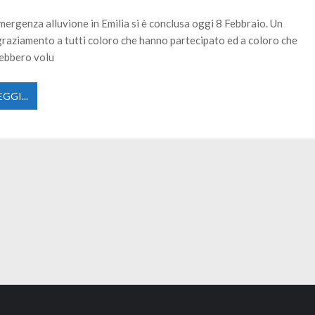
tervento Antincendio di questa stagione...
29 GIUGNO 2026
emergenza alluvione in Emilia si è conclusa oggi 8 Febbraio. Un
graziamento a tutti coloro che hanno partecipato ed a coloro che
ebbero volu
EGGI...