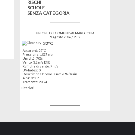
RISCHI
SCUOLE
SENZA CATEGORIA
UNIONE DEI COMUNI VALMARECCHIA
9 Agosto 2026, 12:39
32°C
Apparent: 25°C
Pressione: 1017 mb
Umidità: 70%
Vento: 3.2 m/s ENE
Raffiche di vento: 7 m/s
UV-Index: 0
Descrizione Breve :
0mm
/
0%
/
Rain
Alba: 06:07
Tramonto: 20:24
ulteriori