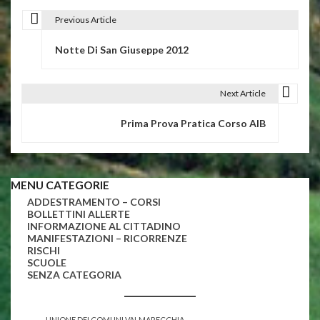
Previous Article
N
Notte Di San Giuseppe 2012
a
v
Next Article
i
Prima Prova Pratica Corso AIB
g
a
z
MENU CATEGORIE
ADDESTRAMENTO – CORSI
i
BOLLETTINI ALLERTE
INFORMAZIONE AL CITTADINO
o
MANIFESTAZIONI – RICORRENZE
RISCHI
n
SCUOLE
SENZA CATEGORIA
e
a
UNIONE DEI COMUNI VALMARECCHIA