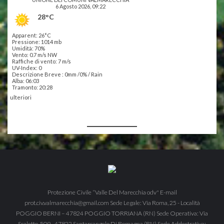
6 Agosto 2026, 09:22
r
28°C
t
Apparent: 26°C
Pressione: 1014 mb
i
Umidità: 70%
Vento: 0.7 m/s NW
Raffiche di vento: 7 m/s
c
UV-Index: 0
Descrizione Breve :
0mm
/
0%
/
Rain
Alba: 06:03
o
Tramonto: 20:28
ulteriori
l
i
Protezione Civile “Valle Del Marecchia odv" E-mail
prot.civ.valmarecchia@gmail.com Sede Legale: Via Roma, 25 - Località
POGGIO BERNI – 47824 POGGIO TORRIANA (RN) Sede Operativa: Via
Scaletto, 509 - 47822 Santarcangelo Di Romagna (RN) Sede Addestrativa: