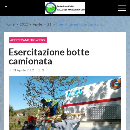
Skip
Skip
to
to
navigation
content
Home
2012
Aprile
21
Esercitazione botte camionata
ADDESTRAMENTO - CORSI
Esercitazione botte
camionata
21 Aprile 2012
0