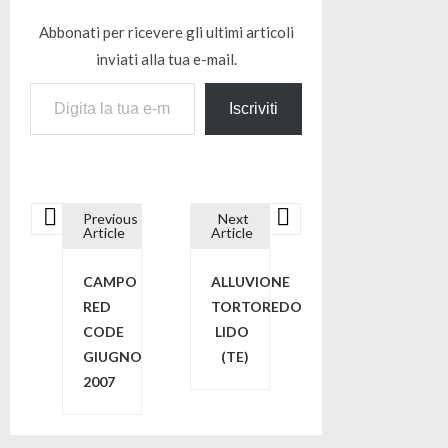
Abbonati per ricevere gli ultimi articoli
inviati alla tua e-mail.
Digita la tua e-mail...
Iscriviti
Previous
Next
N
Article
Article
CAMPO
ALLUVIONE
a
RED
TORTOREDO
CODE
LIDO
v
GIUGNO
(TE)
2007
i